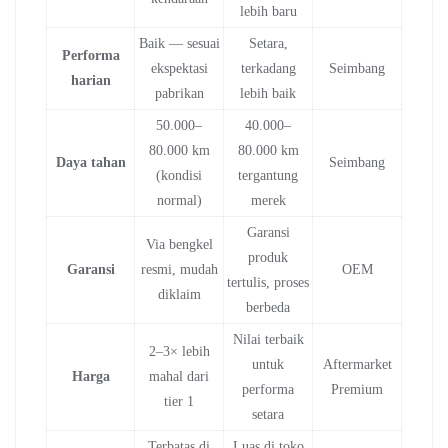
lebih baru
Baik — sesuai
Setara,
Performa
ekspektasi
terkadang
Seimbang
harian
pabrikan
lebih baik
50.000–
40.000–
80.000 km
80.000 km
Daya tahan
Seimbang
(kondisi
tergantung
normal)
merek
Garansi
Via bengkel
produk
Garansi
resmi, mudah
OEM
tertulis, proses
diklaim
berbeda
Nilai terbaik
2–3× lebih
untuk
Aftermarket
Harga
mahal dari
performa
Premium
tier 1
setara
Terbatas di
Luas di toko