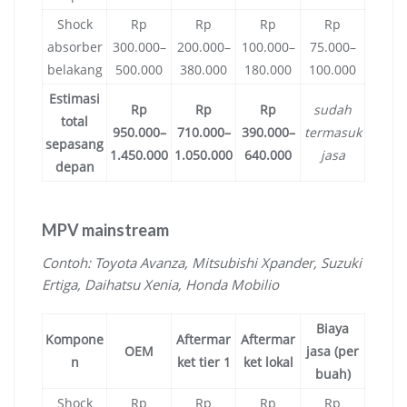
Shock
Rp
Rp
Rp
Rp
absorber
300.000–
200.000–
100.000–
75.000–
belakang
500.000
380.000
180.000
100.000
Estimasi
Rp
Rp
Rp
sudah
total
950.000–
710.000–
390.000–
termasuk
sepasang
1.450.000
1.050.000
640.000
jasa
depan
MPV mainstream
Contoh: Toyota Avanza, Mitsubishi Xpander, Suzuki
Ertiga, Daihatsu Xenia, Honda Mobilio
Biaya
Kompone
Aftermar
Aftermar
OEM
jasa (per
n
ket tier 1
ket lokal
buah)
Shock
Rp
Rp
Rp
Rp