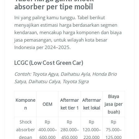
absorber per tipe mobil
Ini yang paling kamu tunggu. Tabel berikut
menyajikan estimasi harga berdasarkan segmen
kendaraan, mencakup harga komponen dan biaya
jasa pemasangan, untuk wilayah kota besar
Indonesia per 2024–2025.
LCGC (Low Cost Green Car)
Contoh: Toyota Agya, Daihatsu Ayla, Honda Brio
Satya, Daihatsu Calya, Toyota Sigra
Biaya
Kompone
Aftermar
Aftermar
OEM
jasa (per
n
ket tier 1
ket lokal
buah)
Shock
Rp
Rp
Rp
Rp
absorber
400.000–
280.000–
120.000–
75.000–
depan
600.000
450.000
220.000
125.000