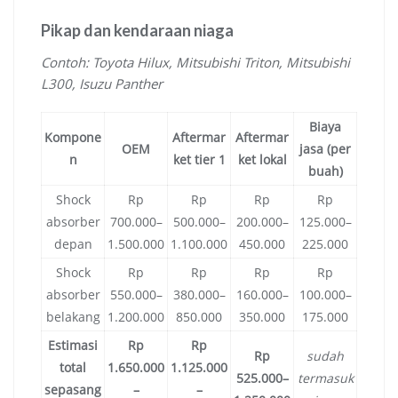
Pikap dan kendaraan niaga
Contoh: Toyota Hilux, Mitsubishi Triton, Mitsubishi
L300, Isuzu Panther
Biaya
Kompone
Aftermar
Aftermar
OEM
jasa (per
n
ket tier 1
ket lokal
buah)
Shock
Rp
Rp
Rp
Rp
absorber
700.000–
500.000–
200.000–
125.000–
depan
1.500.000
1.100.000
450.000
225.000
Shock
Rp
Rp
Rp
Rp
absorber
550.000–
380.000–
160.000–
100.000–
belakang
1.200.000
850.000
350.000
175.000
Estimasi
Rp
Rp
Rp
sudah
total
1.650.000
1.125.000
525.000–
termasuk
sepasang
–
–