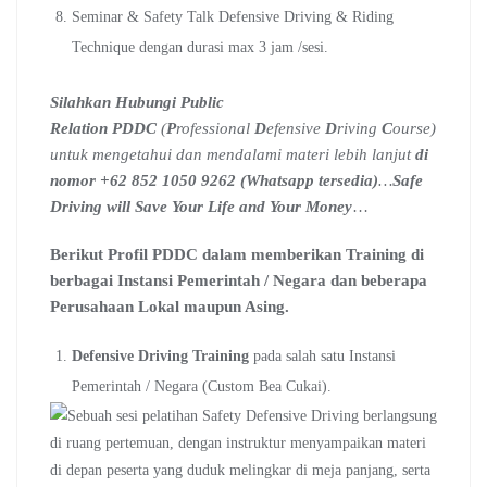
Seminar & Safety Talk Defensive Driving & Riding
Technique dengan durasi max 3 jam /sesi.
Silahkan Hubungi Public
Relation PDDC
(
P
rofessional
D
efensive
D
riving
C
ourse)
untuk mengetahui dan mendalami materi lebih lanjut
di
nomor +62 852 1050 9262 (Whatsapp tersedia)
…
Safe
Driving will Save Your Life and Your Money
…
Berikut Profil PDDC dalam memberikan Training di
berbagai Instansi Pemerintah / Negara dan beberapa
Perusahaan Lokal maupun Asing.
Defensive Driving Training
pada salah satu Instansi
Pemerintah / Negara (Custom Bea Cukai).