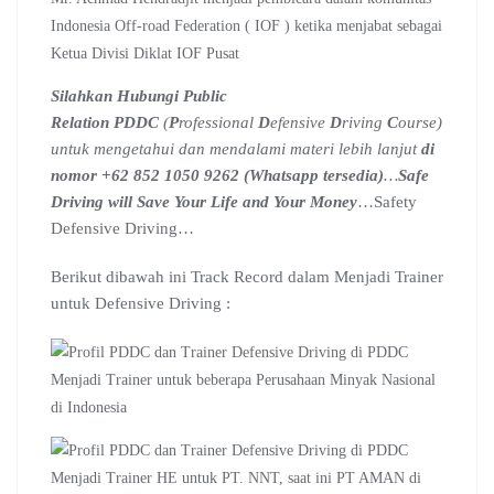
Indonesia Off-road Federation ( IOF ) ketika menjabat sebagai
Ketua Divisi Diklat IOF Pusat
Silahkan Hubungi Public
Relation PDDC
(
P
rofessional
D
efensive
D
riving
C
ourse)
untuk mengetahui dan mendalami materi lebih lanjut
di
nomor +62 852 1050 9262 (Whatsapp tersedia)
…
Safe
Driving will Save Your Life and Your Money
…Safety
Defensive Driving…
Berikut dibawah ini Track Record dalam Menjadi Trainer
untuk Defensive Driving :
Menjadi Trainer untuk beberapa Perusahaan Minyak Nasional
di Indonesia
Menjadi Trainer HE untuk PT. NNT, saat ini PT AMAN di