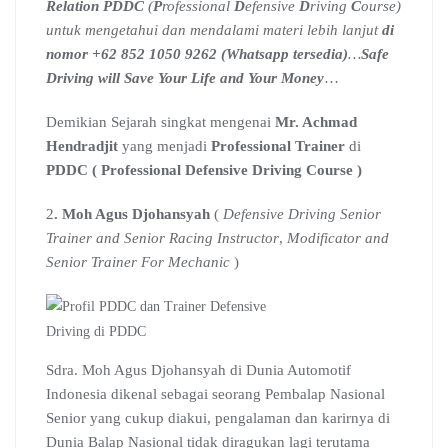
Relation PDDC
(
P
rofessional
D
efensive
D
riving
C
ourse)
untuk mengetahui dan mendalami materi lebih lanjut
di
nomor +62 852 1050 9262 (Whatsapp tersedia)
…
Safe
Driving will Save Your Life and Your Money
…
Demikian Sejarah singkat mengenai
Mr. Achmad
Hendradjit
yang menjadi
Professional Trainer
di
PDDC ( Professional Defensive Driving Course )
2
. Moh Agus Djohansyah
(
Defensive Driving Senior
Trainer and Senior Racing Instructor
,
Modificator and
Senior Trainer For Mechanic
)
Sdra. Moh Agus Djohansyah di Dunia Automotif
Indonesia dikenal sebagai seorang Pembalap Nasional
Senior yang cukup diakui, pengalaman dan karirnya di
Dunia Balap Nasional tidak diragukan lagi terutama