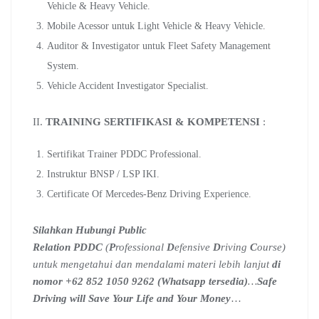
Vehicle & Heavy Vehicle.
Mobile Acessor untuk Light Vehicle & Heavy Vehicle.
Auditor & Investigator untuk Fleet Safety Management
System.
Vehicle Accident Investigator Specialist.
II.
TRAINING SERTIFIKASI & KOMPETENSI
:
Sertifikat Trainer PDDC Professional.
Instruktur BNSP / LSP IKI.
Certificate Of Mercedes-Benz Driving Experience.
Silahkan Hubungi Public
Relation PDDC
(
P
rofessional
D
efensive
D
riving
C
ourse)
untuk mengetahui dan mendalami materi lebih lanjut
di
nomor +62 852 1050 9262 (Whatsapp tersedia)
…
Safe
Driving will Save Your Life and Your Money
…