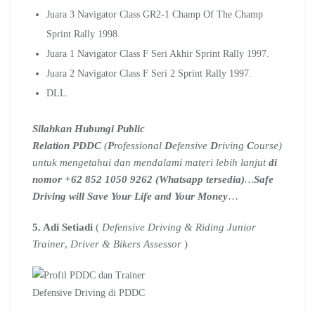
Juara 3 Navigator Class GR2-1 Champ Of The Champ
Sprint Rally 1998.
Juara 1 Navigator Class F Seri Akhir Sprint Rally 1997.
Juara 2 Navigator Class F Seri 2 Sprint Rally 1997.
DLL.
Silahkan Hubungi Public
Relation PDDC
(
P
rofessional
D
efensive
D
riving
C
ourse)
untuk mengetahui dan mendalami materi lebih lanjut
di
nomor +62 852 1050 9262 (Whatsapp tersedia)
…
Safe
Driving will Save Your Life and Your Money
…
5. Adi Setiadi
(
Defensive Driving & Riding Junior
Trainer
,
Driver & Bikers Assessor
)