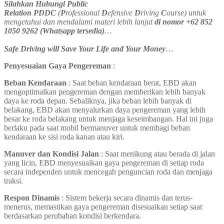
Silahkan Hubungi Public
Relation PDDC
(
P
rofessional
D
efensive
D
riving
C
ourse) untuk
mengetahui dan mendalami materi lebih lanjut
di nomor +62 852
1050 9262 (Whatsapp tersedia)
…
Safe Driving will Save Your Life and Your Money
…
Penyesuaian Gaya Pengereman
:
Beban Kendaraan
: Saat beban kendaraan berat, EBD akan
mengoptimalkan pengereman dengan memberikan lebih banyak
daya ke roda depan. Sebaliknya, jika beban lebih banyak di
belakang, EBD akan menyalurkan daya pengereman yang lebih
besar ke roda belakang untuk menjaga keseimbangan. Hal ini juga
berlaku pada saat mobil bermanuver untuk membagi beban
kendaraan ke sisi roda kanan atau kiri.
Manuver dan Kondisi Jalan
: Saat menikung atau berada di jalan
yang licin, EBD menyesuaikan gaya pengereman di setiap roda
secara independen untuk mencegah penguncian roda dan menjaga
traksi.
Respon Dinamis
: Sistem bekerja secara dinamis dan terus-
menerus, memastikan gaya pengereman disesuaikan setiap saat
berdasarkan perubahan kondisi berkendara.