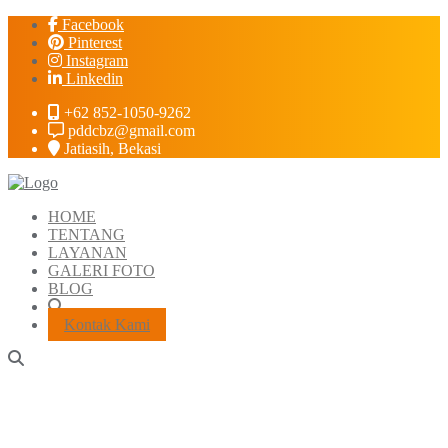
Skip
Facebook
to
Pinterest
content
Instagram
Linkedin
+62 852-1050-9262
pddcbz@gmail.com
Jatiasih, Bekasi
HOME
TENTANG
LAYANAN
GALERI FOTO
BLOG
Kontak Kami