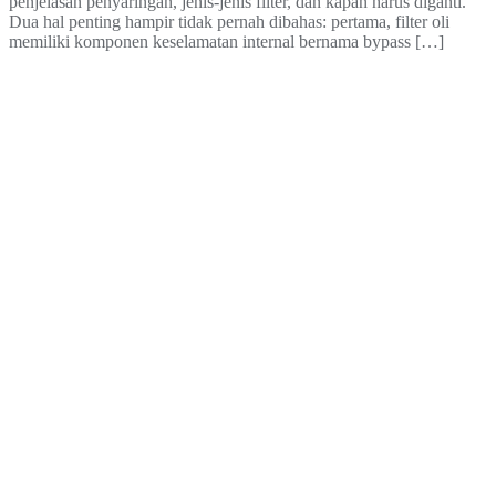
penjelasan penyaringan, jenis-jenis filter, dan kapan harus diganti.
Dua hal penting hampir tidak pernah dibahas: pertama, filter oli
memiliki komponen keselamatan internal bernama bypass […]