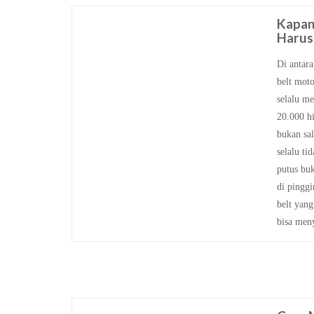
Kapan
Harus
Di antara
belt moto
selalu m
20.000 h
bukan sal
selalu ti
putus bu
di pinggi
belt yang
bisa men