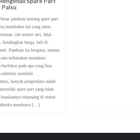
Mengenali Spare Part
 Palsu
besar panduan tentang spare part
lsu membahas hal yang sama:
emasan, cek nomor seri, lihat
 bandingkan harga, beli di
esmi. Panduan itu berguna, namun
 satu kelemahan mendasar:
 berfokus pada apa yang bisa
n sebelum membeli.
nnya, banyak pengendara sudah
 memiliki spare part yang tidak
 keasliannya terpasang di motor
 Mereka membawa […]