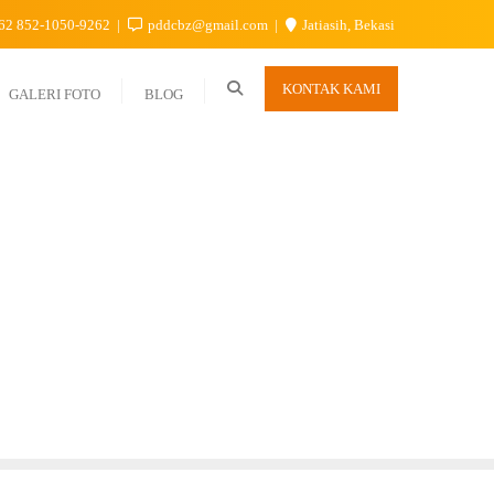
62 852-1050-9262
pddcbz@gmail.com
Jatiasih, Bekasi
KONTAK KAMI
GALERI FOTO
BLOG