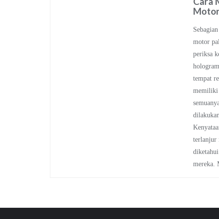
Cara 
Motor
Sebagian 
motor pa
periksa k
hologram,
tempat r
memiliki
semuanya
dilakuka
Kenyataa
terlanjur
diketahui
mereka.