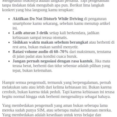
Mengetahui risikonya adalah langkah pertama. Tapi pengetahuan
tanpa tindakan tidak mengubah apa pun. Berikut lima langkah
konkret yang bisa langsung kamu terapkan:
Aktifkan Do Not Disturb While Driving
di pengaturan
smartphone kamu sekarang, sebelum kamu menutup artikel
ini.
Latih aturan 3 detik
setiap kali berkendara, jadikan
kebiasaan sampai terasa otomatis.
Sisihkan waktu makan sebelum berangkat
atau berhenti di
rest area, bukan makan sambil menyetir.
Batasi volume audio di 60–70%
dari maksimum, terutama
di jalan padat atau kondisi cuaca buruk.
Jangan pernah negosiasi dengan rasa kantuk
. Jika mata
terasa berat, berhenti dan tidur sebentar adalah pilihan yang
tepat, bukan kelemahan.
Hampir semua pengemudi, termasuk yang berpengalaman, pernah
melakukan satu atau lebih dari kelima kebiasaan ini. Bukan karena
ceroboh, bukan karena tidak peduli. Tapi karena kebiasaan ini terasa
begitu normal hingga otak berhenti mengenalinya sebagai bahaya.
Yang membedakan pengemudi yang aman bukan seberapa lama
mereka sudah punya SIM, atau seberapa mahal kendaraan mereka.
Yang membedakan adalah kesediaan untuk terus belajar dan