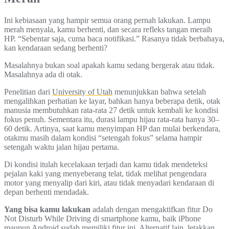
Ini kebiasaan yang hampir semua orang pernah lakukan. Lampu
merah menyala, kamu berhenti, dan secara refleks tangan meraih
HP. “Sebentar saja, cuma baca notifikasi.” Rasanya tidak berbahaya,
kan kendaraan sedang berhenti?
Masalahnya bukan soal apakah kamu sedang bergerak atau tidak.
Masalahnya ada di otak.
Penelitian dari
University of Utah
menunjukkan bahwa setelah
mengalihkan perhatian ke layar, bahkan hanya beberapa detik, otak
manusia membutuhkan rata-rata 27 detik untuk kembali ke kondisi
fokus penuh. Sementara itu, durasi lampu hijau rata-rata hanya 30–
60 detik. Artinya, saat kamu menyimpan HP dan mulai berkendara,
otakmu masih dalam kondisi “setengah fokus” selama hampir
setengah waktu jalan hijau pertama.
Di kondisi itulah kecelakaan terjadi dan kamu tidak mendeteksi
pejalan kaki yang menyeberang telat, tidak melihat pengendara
motor yang menyalip dari kiri, atau tidak menyadari kendaraan di
depan berhenti mendadak.
Yang bisa kamu lakukan
adalah dengan mengaktifkan fitur Do
Not Disturb While Driving di smartphone kamu, baik iPhone
maupun Android sudah memiliki fitur ini. Alternatif lain, letakkan