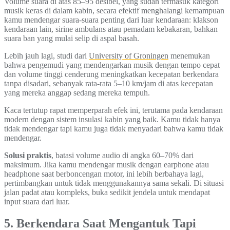
Volume suara di atas 85–95 desibel, yang sudah termasuk kategori
musik keras di dalam kabin, secara efektif menghalangi kemampuan
kamu mendengar suara-suara penting dari luar kendaraan: klakson
kendaraan lain, sirine ambulans atau pemadam kebakaran, bahkan
suara ban yang mulai selip di aspal basah.
Lebih jauh lagi, studi dari
University of Groningen
menemukan
bahwa pengemudi yang mendengarkan musik dengan tempo cepat
dan volume tinggi cenderung meningkatkan kecepatan berkendara
tanpa disadari, sebanyak rata-rata 5–10 km/jam di atas kecepatan
yang mereka anggap sedang mereka tempuh.
Kaca tertutup rapat memperparah efek ini, terutama pada kendaraan
modern dengan sistem insulasi kabin yang baik. Kamu tidak hanya
tidak mendengar tapi kamu juga tidak menyadari bahwa kamu tidak
mendengar.
Solusi praktis
, batasi volume audio di angka 60–70% dari
maksimum. Jika kamu mendengar musik dengan earphone atau
headphone saat berboncengan motor, ini lebih berbahaya lagi,
pertimbangkan untuk tidak menggunakannya sama sekali. Di situasi
jalan padat atau kompleks, buka sedikit jendela untuk mendapat
input suara dari luar.
5. Berkendara Saat Mengantuk Tapi