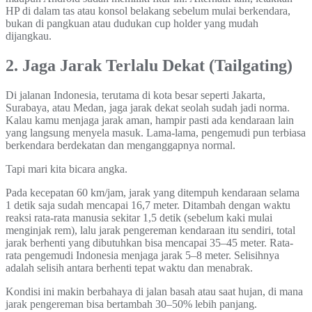
HP di dalam tas atau konsol belakang sebelum mulai berkendara,
bukan di pangkuan atau dudukan cup holder yang mudah
dijangkau.
2. Jaga Jarak Terlalu Dekat (Tailgating)
Di jalanan Indonesia, terutama di kota besar seperti Jakarta,
Surabaya, atau Medan, jaga jarak dekat seolah sudah jadi norma.
Kalau kamu menjaga jarak aman, hampir pasti ada kendaraan lain
yang langsung menyela masuk. Lama-lama, pengemudi pun terbiasa
berkendara berdekatan dan menganggapnya normal.
Tapi mari kita bicara angka.
Pada kecepatan 60 km/jam, jarak yang ditempuh kendaraan selama
1 detik saja sudah mencapai 16,7 meter. Ditambah dengan waktu
reaksi rata-rata manusia sekitar 1,5 detik (sebelum kaki mulai
menginjak rem), lalu jarak pengereman kendaraan itu sendiri, total
jarak berhenti yang dibutuhkan bisa mencapai 35–45 meter. Rata-
rata pengemudi Indonesia menjaga jarak 5–8 meter. Selisihnya
adalah selisih antara berhenti tepat waktu dan menabrak.
Kondisi ini makin berbahaya di jalan basah atau saat hujan, di mana
jarak pengereman bisa bertambah 30–50% lebih panjang.