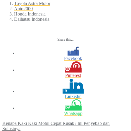
Toyota Astra Motor
Auto2000
Honda Indonesia
Daihatsu Indonesia
Share this...
Facebook
Pinterest
Linkedin
Whatsapp
Post
Kenapa Kaki Kaki Mobil Cepat Rusak? Ini Penyebab dan
Solusinya