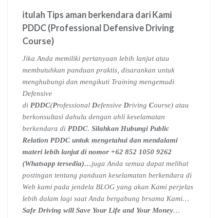
itulah Tips aman berkendara dari Kami
PDDC (Professional Defensive Driving
Course)
Jika Anda memiliki pertanyaan lebih lanjut atau
membutuhkan panduan praktis, disarankan untuk
menghubungi dan mengikuti Training mengemudi
Defensive
di
PDDC
(
P
rofessional
D
efensive
D
riving
C
ourse) atau
berkonsultasi dahulu dengan ahli keselamatan
berkendara di
PDDC
.
Silahkan Hubungi Public
Relation PDDC untuk mengetahui dan mendalami
materi lebih lanjut di nomor +62 852 1050 9262
(Whatsapp tersedia)…
juga Anda semua dapat melihat
postingan tentang panduan keselamatan berkendara di
Web kami pada jendela BLOG yang akan Kami perjelas
lebih dalam lagi saat Anda bergabung brsama Kami…
Safe Driving will Save Your Life and Your Money
…