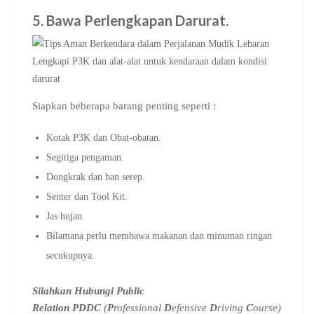
5. Bawa Perlengkapan Darurat
.
Lengkapi P3K dan alat-alat untuk kendaraan dalam kondisi
darurat
Siapkan beberapa barang penting seperti :
Kotak P3K dan Obat-obatan.
Segitiga pengaman.
Dongkrak dan ban serep.
Senter dan Tool Kit.
Jas hujan.
Bilamana perlu membawa makanan dan minuman ringan
secukupnya.
Silahkan Hubungi Public
Relation PDDC
(
P
rofessional
D
efensive
D
riving
C
ourse)