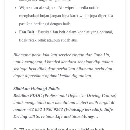
Wiper dan air wiper
: Air wiper tersedia untuk
menghadapi hujan jangan lupa karet wiper juga diperiksa
pastikan berfungsi dengan baik.
Fan Belt :
Pastikan fan belt dalam kondisi yang optimal,
tidak retak retak ataupun sudah aus.
Bilamana perlu lakukan service ringan dan Tune Up,
untuk mengetahui kondisi kendara sebelum digunakan
sehinga bisa dilakukan perbaikan bilamana perlu dan
dapat dipastikan optimal ketika digunakan.
Silahkan Hubungi Public
Relation PDDC
(
P
rofessional
D
efensive
D
riving
C
ourse)
untuk mengetahui dan mendalami materi lebih lanjut
di
nomor +62 852 1050 9262 (Whatsapp tersedia)
…
Safe
Driving will Save Your Life and Your Money
…