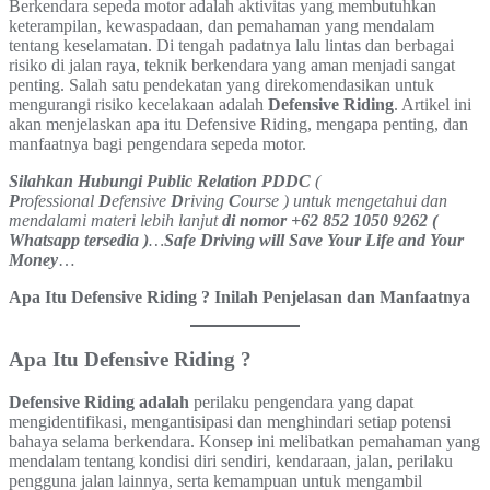
Berkendara sepeda motor adalah aktivitas yang membutuhkan
keterampilan, kewaspadaan, dan pemahaman yang mendalam
tentang keselamatan. Di tengah padatnya lalu lintas dan berbagai
risiko di jalan raya, teknik berkendara yang aman menjadi sangat
penting. Salah satu pendekatan yang direkomendasikan untuk
mengurangi risiko kecelakaan adalah
Defensive Riding
. Artikel ini
akan menjelaskan apa itu Defensive Riding, mengapa penting, dan
manfaatnya bagi pengendara sepeda motor.
Silahkan Hubungi Public Relation PDDC
(
P
rofessional
D
efensive
D
riving
C
ourse ) untuk mengetahui dan
mendalami materi lebih lanjut
di nomor +62 852 1050 9262 (
Whatsapp tersedia )
…
Safe Driving will Save Your Life and Your
Money
…
Apa Itu Defensive Riding ? Inilah Penjelasan dan Manfaatnya
Apa Itu Defensive Riding ?
Defensive Riding adalah
perilaku pengendara yang dapat
mengidentifikasi, mengantisipasi dan menghindari setiap potensi
bahaya selama berkendara. Konsep ini melibatkan pemahaman yang
mendalam tentang kondisi diri sendiri, kendaraan, jalan, perilaku
pengguna jalan lainnya, serta kemampuan untuk mengambil