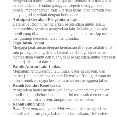
Pengendara harus selalu menjaga konsentrasi dan fokus saat
berada di jalan. Hindari gangguan seperti menggunakan
ponsel, mendengarkan musik terlalu keras, atau berpikir hal-
hal yang tidak terkait dengan berkendara.
Antisipasi Gerakan Pengendara Lain
.
Defensive Riding mengajarkan pengendara untuk selalu
memprediksi gerakan pengendara lain. Misalnya, jika ada
mobil yang tiba-tiba melambat, pengendara harus siap untuk
mengurangi kecepatan atau menghindar.
Jaga Jarak Aman
.
Menjaga jarak aman dengan kendaraan di depan adalah salah
satu prinsip penting dalam Defensive Riding. Jarak aman
memberikan waktu dan ruang bagi pengendara untuk bereaksi
jika terjadi situasi darurat.
Patuhi Aturan Lalu Lintas
.
Mematuhi rambu-rambu lalu lintas, batas kecepatan, dan
marka jalan adalah bagian dari Defensive Riding. Aturan ini
dibuat untuk menjaga keselamatan semua pengguna jalan.
Kenali Kondisi Kendaraan
.
Pengendara harus memastikan bahwa kendaraannya dalam
kondisi baik sebelum berkendara. Ini termasuk memeriksa
tekanan ban, sistem rem, lampu, dan bahan bakar.
Kenali Blind Spot
.
Blind Spot atau area yang tidak terlihat
oleh pengendara
adalah salah satu penyebab umum kecelakaan. Defensive