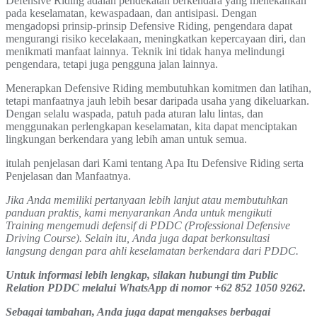
Defensive Riding adalah pendekatan berkendara yang menekankan
pada keselamatan, kewaspadaan, dan antisipasi. Dengan
mengadopsi prinsip-prinsip Defensive Riding, pengendara dapat
mengurangi risiko kecelakaan, meningkatkan kepercayaan diri, dan
menikmati manfaat lainnya. Teknik ini tidak hanya melindungi
pengendara, tetapi juga pengguna jalan lainnya.
Menerapkan Defensive Riding membutuhkan komitmen dan latihan,
tetapi manfaatnya jauh lebih besar daripada usaha yang dikeluarkan.
Dengan selalu waspada, patuh pada aturan lalu lintas, dan
menggunakan perlengkapan keselamatan, kita dapat menciptakan
lingkungan berkendara yang lebih aman untuk semua.
itulah penjelasan dari Kami tentang Apa Itu Defensive Riding serta
Penjelasan dan Manfaatnya.
Jika Anda memiliki pertanyaan lebih lanjut atau membutuhkan
panduan praktis, kami menyarankan Anda untuk mengikuti
Training mengemudi defensif di PDDC (Professional Defensive
Driving Course). Selain itu, Anda juga dapat berkonsultasi
langsung dengan para ahli keselamatan berkendara dari PDDC.
Untuk informasi lebih lengkap, silakan hubungi tim Public
Relation PDDC melalui WhatsApp di nomor +62 852 1050 9262.
Sebagai tambahan, Anda juga dapat mengakses berbagai