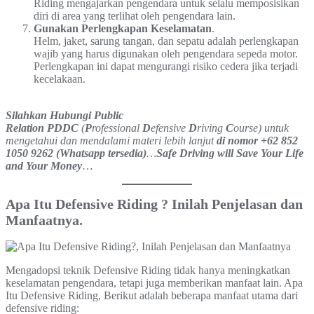
Riding mengajarkan pengendara untuk selalu memposisikan
diri di area yang terlihat oleh pengendara lain.
Gunakan Perlengkapan Keselamatan
.
Helm, jaket, sarung tangan, dan sepatu adalah perlengkapan
wajib yang harus digunakan oleh pengendara sepeda motor.
Perlengkapan ini dapat mengurangi risiko cedera jika terjadi
kecelakaan.
Silahkan Hubungi Public
Relation PDDC
(
P
rofessional
D
efensive
D
riving
C
ourse) untuk
mengetahui dan mendalami materi lebih lanjut
di nomor +62 852
1050 9262 (Whatsapp tersedia)
…
Safe Driving will Save Your Life
and Your Money
…
Apa Itu Defensive Riding ? Inilah Penjelasan dan
Manfaatnya
.
Mengadopsi teknik Defensive Riding tidak hanya meningkatkan
keselamatan pengendara, tetapi juga memberikan manfaat lain. Apa
Itu Defensive Riding, Berikut adalah beberapa manfaat utama dari
defensive riding: