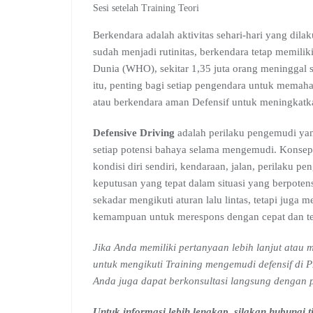
Sesi setelah Training Teori
Berkendara adalah aktivitas sehari-hari yang dil
sudah menjadi rutinitas, berkendara tetap memilik
Dunia (WHO), sekitar 1,35 juta orang meninggal se
itu, penting bagi setiap pengendara untuk mema
atau berkendara aman Defensif untuk meningkatka
Defensive Driving
adalah perilaku pengemudi yan
setiap potensi bahaya selama mengemudi. Konse
kondisi diri sendiri, kendaraan, jalan, perilaku
keputusan yang tepat dalam situasi yang berpote
sekadar mengikuti aturan lalu lintas, tetapi juga
kemampuan untuk merespons dengan cepat dan te
Jika Anda memiliki pertanyaan lebih lanjut ata
untuk mengikuti Training mengemudi defensif di P
Anda juga dapat berkonsultasi langsung dengan 
Untuk informasi lebih lengkap, silakan hubungi