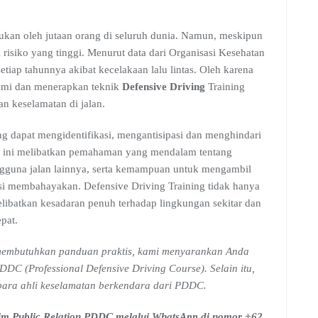
akukan oleh jutaan orang di seluruh dunia. Namun, meskipun
i risiko yang tinggi. Menurut data dari Organisasi Kesehatan
tiap tahunnya akibat kecelakaan lalu lintas. Oleh karena
hami dan menerapkan teknik
Defensive Driving
Training
n keselamatan di jalan.
g dapat mengidentifikasi, mengantisipasi dan menghindari
p ini melibatkan pemahaman yang mendalam tentang
 pengguna jalan lainnya, serta kemampuan untuk mengambil
nsi membahayakan. Defensive Driving Training tidak hanya
 melibatkan kesadaran penuh terhadap lingkungan sekitar dan
pat.
u membutuhkan panduan praktis, kami menyarankan Anda
DDC (Professional Defensive Driving Course). Selain itu,
para ahli keselamatan berkendara dari PDDC.
 tim Public Relation PDDC melalui WhatsApp di nomor +62