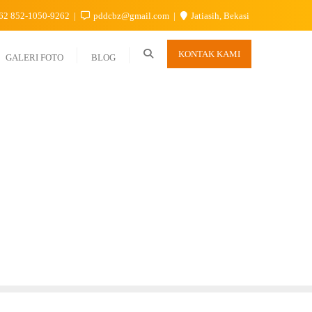
62 852-1050-9262
pddcbz@gmail.com
Jatiasih, Bekasi
KONTAK KAMI
GALERI FOTO
BLOG