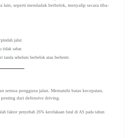
 lain, seperti mendadak berbelok, menyalip secara tiba-
rpindah jalur.
u tidak sabar.
tanda sebelum berbelok atau berhenti.
atan semua pengguna jalan. Mematuhi batas kecepatan,
penting dari defensive driving.
ah faktor penyebab 26% kecelakaan fatal di AS pada tahun