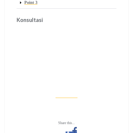
Point 3
Konsultasi
Pertanyaan Seputar
Layanan Ini
Silahkan hubungi kami untuk informasi lebih
lanjut
Klik Di Sini
Share this...
PDDC